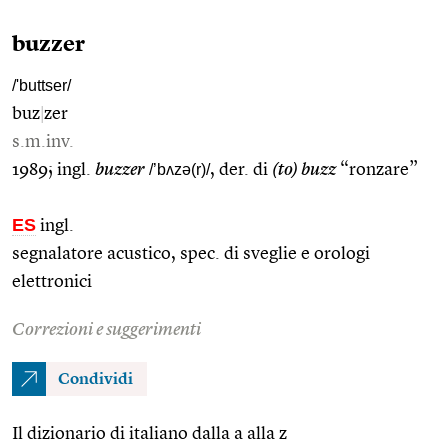
buzzer
/'buttser/
buz
|
zer
s.m.inv.
1989; ingl.
buzzer
/’bʌzə(r)/
, der. di
(to) buzz
“ronzare”
ES
ingl.
segnalatore acustico, spec. di sveglie e orologi
elettronici
Correzioni e suggerimenti
Condividi
Il dizionario di italiano dalla a alla z