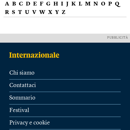
A
B
C
D
E
F
G
H
I
J
K
L
M
N
O
P
Q
R
S
T
U
V
W
X
Y
Z
PUBBLICITÀ
Chi siamo
Contattaci
Sommario
Festival
Privacy e cookie