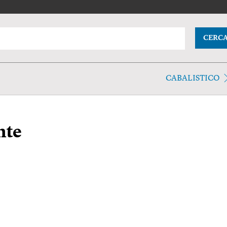
CERC
CABALISTICO
nte