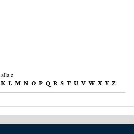
 alla z
K
L
M
N
O
P
Q
R
S
T
U
V
W
X
Y
Z