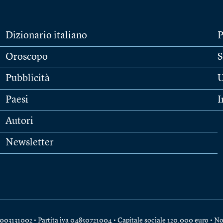
Dizionario italiano
P
Oroscopo
S
Pubblicità
U
Paesi
I
Autori
Newsletter
e 04003131002 • Partita iva 04850721004 • Capitale sociale 120.000 euro •
No