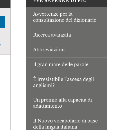
PER SAPERNE DI PIÙ
Avvertenze per la
consultazione del dizionario
A
Ricerca avanzata
Abbreviazioni
Il gran mare delle parole
È irresistibile l’ascesa degli
anglismi?
Un premio alla capacità di
adattamento
Il Nuovo vocabolario di base
della lingua italiana