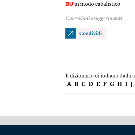
BU
in modo cabalistico
Correzioni e suggerimenti
Condividi
Il dizionario di italiano dalla a
A
B
C
D
E
F
G
H
I
J