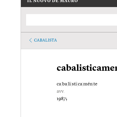
IL NUOVO DE MAURO
CABALISTA
cabalisticame
ca
|
ba
|
li
|
sti
|
ca
|
mén
|
te
avv.
1987;