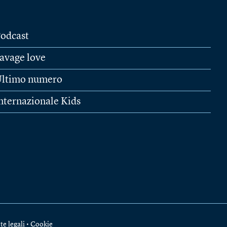
odcast
avage love
ltimo numero
nternazionale Kids
te legali
•
Cookie