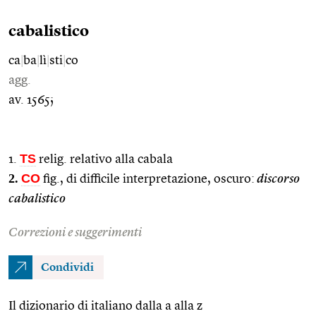
cabalistico
ca
|
ba
|
lì
|
sti
|
co
agg.
av. 1565;
TS
1.
relig. relativo alla cabala
2.
CO
fig., di difficile interpretazione, oscuro:
discorso
cabalistico
Correzioni e suggerimenti
Condividi
Il dizionario di italiano dalla a alla z