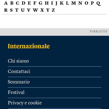
A
B
C
D
E
F
G
H
I
J
K
L
M
N
O
P
Q
R
S
T
U
V
W
X
Y
Z
PUBBLICITÀ
Chi siamo
Contattaci
Sommario
Festival
Privacy e cookie