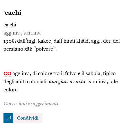
cachi
2
cà
|
chi
agg.inv., s.m.inv.
1908; dall’ingl. kakee, dall’hindi khākī, agg., der. del
persiano xāk “polvere”.
CO
agg.inv., di colore tra il fulvo e il sabbia, tipico
degli abiti coloniali:
una giacca cachi
|
s.m.inv., tale
colore
Correzioni e suggerimenti
Condividi