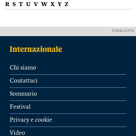
R
S
T
U
V
W
X
Y
Z
PUBBLICITÀ
Chi siamo
Contattaci
Sommario
Festival
Privacy e cookie
Video