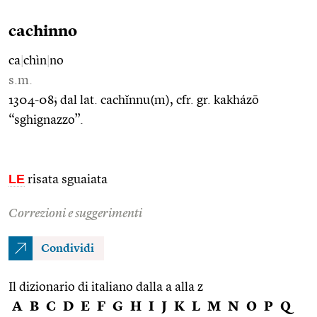
cachinno
ca
|
chìn
|
no
s.m.
1304-08; dal lat. cachĭnnu(m), cfr. gr. kakházō
“sghignazzo”.
LE
risata sguaiata
Correzioni e suggerimenti
Condividi
Il dizionario di italiano dalla a alla z
A
B
C
D
E
F
G
H
I
J
K
L
M
N
O
P
Q