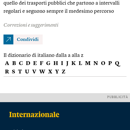
quello dei trasporti pubblici che partono a intervalli
regolari e seguono sempre il medesimo percorso
Correzioni e suggerimenti
Condividi
Il dizionario di italiano dalla a alla z
A
B
C
D
E
F
G
H
I
J
K
L
M
N
O
P
Q
R
S
T
U
V
W
X
Y
Z
PUBBLICITÀ