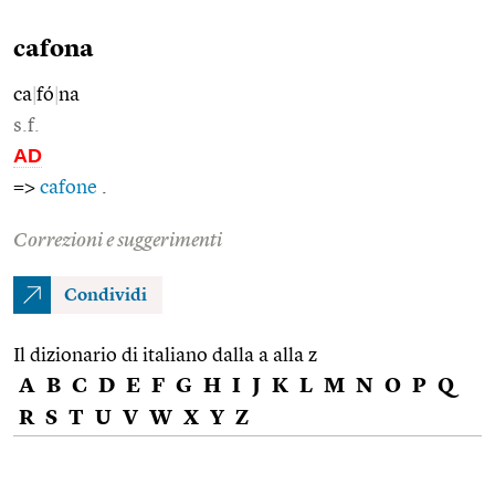
cafona
ca
|
fó
|
na
s.f.
AD
=>
cafone
.
Correzioni e suggerimenti
Condividi
Il dizionario di italiano dalla a alla z
A
B
C
D
E
F
G
H
I
J
K
L
M
N
O
P
Q
R
S
T
U
V
W
X
Y
Z