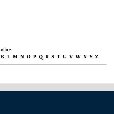
 alla z
K
L
M
N
O
P
Q
R
S
T
U
V
W
X
Y
Z