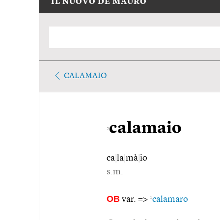
IL NUOVO DE MAURO
CALAMAIO
calamaio
2
ca
|
la
|
mà
|
io
s.m.
OB
1
var. =>
calamaro