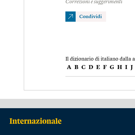
Correzioni e suggerimenti
Condividi
Il dizionario di italiano dalla a
A
B
C
D
E
F
G
H
I
J