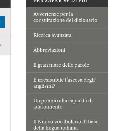
PER SAPERNE DI PIÙ
Avvertenze per la
consultazione del dizionario
A
Ricerca avanzata
Abbreviazioni
Il gran mare delle parole
È irresistibile l’ascesa degli
anglismi?
Un premio alla capacità di
adattamento
Il Nuovo vocabolario di base
della lingua italiana