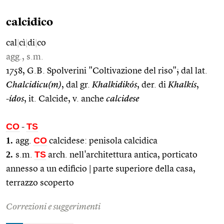
calcidico
cal
|
cì
|
di
|
co
agg., s.m.
1758, G.B. Spolverini "Coltivazione del riso"; dal lat.
Chalcidicu(m)
, dal gr.
Khalkidikós
, der. di
Khalkís
,
-
ídos
, it. Calcide, v. anche
calcidese
CO
TS
-
1.
CO
agg.
calcidese: penisola calcidica
2.
TS
s.m.
arch. nell'architettura antica, porticato
annesso a un edificio | parte superiore della casa,
terrazzo scoperto
Correzioni e suggerimenti