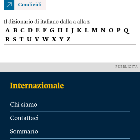
Condividi
Il dizionario di italiano dalla a alla z
A
B
C
D
E
F
G
H
I
J
K
L
M
N
O
P
Q
R
S
T
U
V
W
X
Y
Z
PUBBLICITÀ
Chi siamo
Contattaci
Sommario