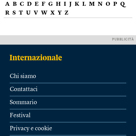
A
B
C
D
E
F
G
H
I
J
K
L
M
N
O
P
Q
R
S
T
U
V
W
X
Y
Z
PUBBLICITÀ
Chi siamo
Contattaci
Sommario
Festival
Privacy e cookie