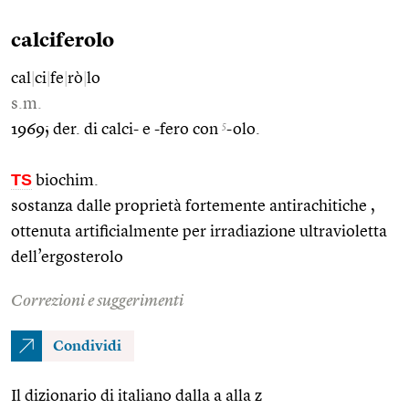
calciferolo
cal
|
ci
|
fe
|
rò
|
lo
s.m.
5
1969; der. di calci- e -fero con
-olo.
TS
biochim.
sostanza dalle proprietà fortemente antirachitiche ,
ottenuta artificialmente per irradiazione ultravioletta
dell’ergosterolo
Correzioni e suggerimenti
Condividi
Il dizionario di italiano dalla a alla z