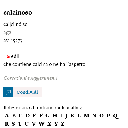
calcinoso
cal
|
ci
|
nó
|
so
agg.
av. 1537;
TS
edil.
che contiene calcina o ne ha l’aspetto
Correzioni e suggerimenti
Condividi
Il dizionario di italiano dalla a alla z
A
B
C
D
E
F
G
H
I
J
K
L
M
N
O
P
Q
R
S
T
U
V
W
X
Y
Z