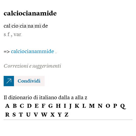
calciocianamide
cal
|
cio
|
cia
|
na
|
mì
|
de
s.f., var.
=>
calciocianammide
.
Correzioni e suggerimenti
Condividi
Il dizionario di italiano dalla a alla z
A
B
C
D
E
F
G
H
I
J
K
L
M
N
O
P
Q
R
S
T
U
V
W
X
Y
Z