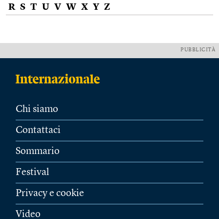
R
S
T
U
V
W
X
Y
Z
PUBBLICITÀ
Chi siamo
Contattaci
Sommario
Festival
Privacy e cookie
Video