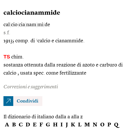
calciocianammide
cal
|
cio
|
cia
|
nam
|
mì
|
de
s.f.
3
1913; comp. di
calcio e cianammide.
TS
chim.
sostanza ottenuta dalla reazione di azoto e carburo di
calcio , usata spec. come fertilizzante
Correzioni e suggerimenti
Condividi
Il dizionario di italiano dalla a alla z
A
B
C
D
E
F
G
H
I
J
K
L
M
N
O
P
Q