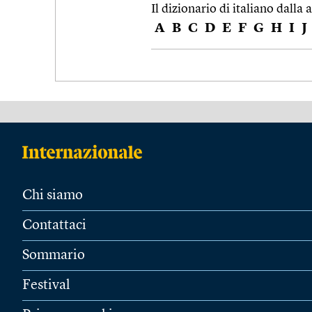
Il dizionario di italiano dalla a
A
B
C
D
E
F
G
H
I
J
Chi siamo
Contattaci
Sommario
Festival