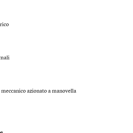
rico
imali
a meccanico azionato a manovella
le