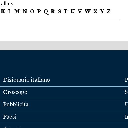
 alla z
K
L
M
N
O
P
Q
R
S
T
U
V
W
X
Y
Z
Dizionario italiano
P
Oroscopo
S
Pubblicità
U
Paesi
I