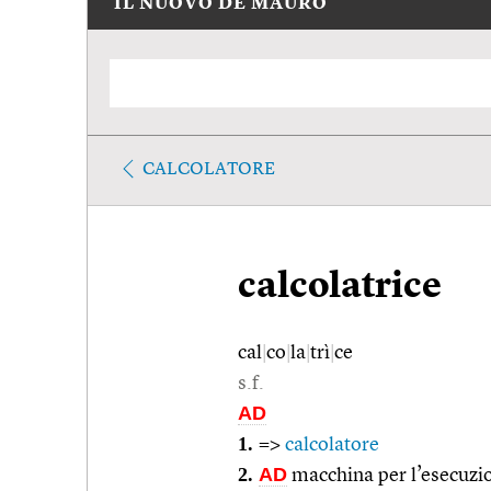
IL NUOVO DE MAURO
CALCOLATORE
calcolatrice
cal
|
co
|
la
|
trì
|
ce
s.f.
AD
1.
=>
calcolatore
2.
AD
macchina per l’esecuzio