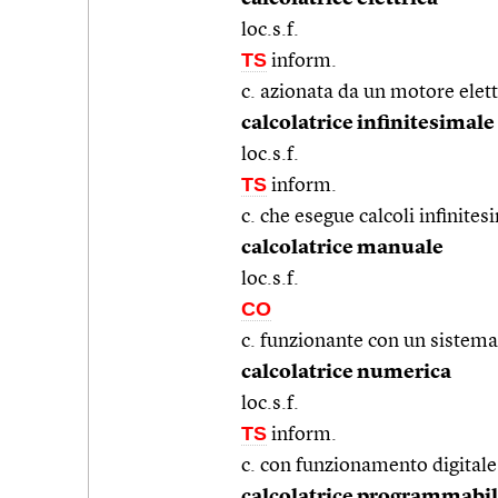
loc.s.f.
TS
inform.
c. azionata da un motore elett
calcolatrice infinitesimale
loc.s.f.
TS
inform.
c. che esegue calcoli infinites
calcolatrice manuale
loc.s.f.
CO
c. funzionante con un sistem
calcolatrice numerica
loc.s.f.
TS
inform.
c. con funzionamento digitale
calcolatrice programmabi