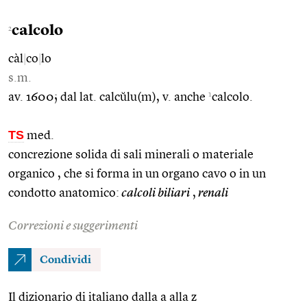
calcolo
2
càl
|
co
|
lo
s.m.
1
av. 1600; dal lat. calcŭlu(m), v. anche
calcolo.
TS
med.
concrezione solida di sali minerali o materiale
organico , che si forma in un organo cavo o in un
condotto anatomico:
calcoli biliari
,
renali
Correzioni e suggerimenti
Condividi
Il dizionario di italiano dalla a alla z