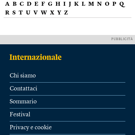
A
B
C
D
E
F
G
H
I
J
K
L
M
N
O
P
Q
R
S
T
U
V
W
X
Y
Z
PUBBLICITÀ
Chi siamo
Contattaci
Sommario
Festival
Privacy e cookie