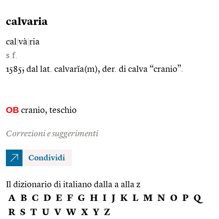
calvaria
cal
|
và
|
ria
s.f.
1585; dal lat. calvarĭa(m), der. di calva “cranio”.
OB
cranio, teschio
Correzioni e suggerimenti
Condividi
Il dizionario di italiano dalla a alla z
A
B
C
D
E
F
G
H
I
J
K
L
M
N
O
P
Q
R
S
T
U
V
W
X
Y
Z