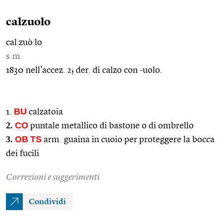
calzuolo
cal
|
zuò
|
lo
s.m.
1830 nell'accez. 2; der. di calzo con -uolo.
BU
1.
calzatoia
2.
CO
puntale metallico di bastone o di ombrello
3.
OB
TS
arm. guaina in cuoio per proteggere la bocca
dei fucili
Correzioni e suggerimenti
Condividi