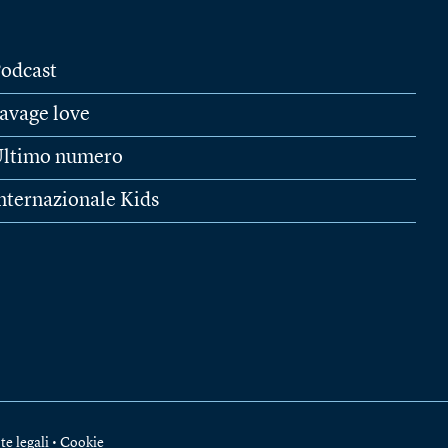
odcast
avage love
ltimo numero
nternazionale Kids
te legali
•
Cookie