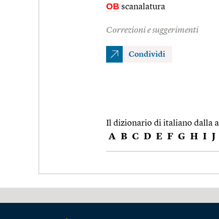
OB
scanalatura
Correzioni e suggerimenti
Condividi
Il dizionario di italiano dalla a
A
B
C
D
E
F
G
H
I
J