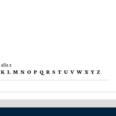
 alla z
K
L
M
N
O
P
Q
R
S
T
U
V
W
X
Y
Z