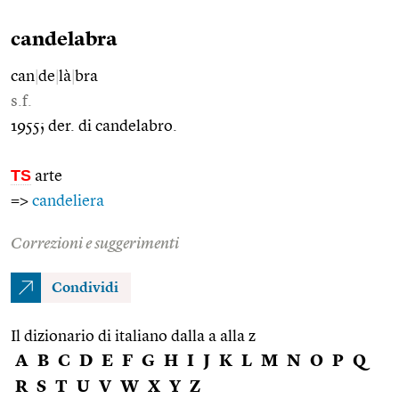
candelabra
can
|
de
|
là
|
bra
s.f.
1955; der. di candelabro.
TS
arte
=>
candeliera
Correzioni e suggerimenti
Condividi
Il dizionario di italiano dalla a alla z
A
B
C
D
E
F
G
H
I
J
K
L
M
N
O
P
Q
R
S
T
U
V
W
X
Y
Z