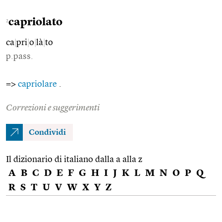
capriolato
2
ca
|
pri
|
o
|
là
|
to
p.pass.
=>
capriolare
.
Correzioni e suggerimenti
Condividi
Il dizionario di italiano dalla a alla z
A
B
C
D
E
F
G
H
I
J
K
L
M
N
O
P
Q
R
S
T
U
V
W
X
Y
Z