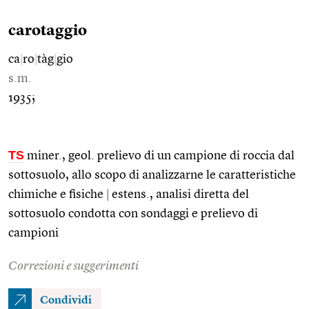
carotaggio
ca
|
ro
|
tàg
|
gio
s.m.
1935;
TS
miner., geol. prelievo di un campione di roccia dal
sottosuolo, allo scopo di analizzarne le caratteristiche
chimiche e fisiche
|
estens., analisi diretta del
sottosuolo condotta con sondaggi e prelievo di
campioni
Correzioni e suggerimenti
Condividi