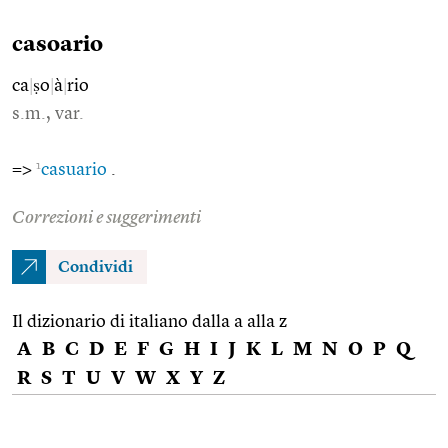
casoario
ca
|
ṣo
|
à
|
rio
s.m., var.
1
=>
casuario
.
Correzioni e suggerimenti
Condividi
Il dizionario di italiano dalla a alla z
A
B
C
D
E
F
G
H
I
J
K
L
M
N
O
P
Q
R
S
T
U
V
W
X
Y
Z