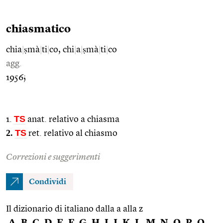
chiasmatico
chia
|
ṣmà
|
ti
|
co, chi
|
a
|
ṣmà
|
ti
|
co
agg.
1956;
TS
1.
anat. relativo a chiasma
2.
TS
ret. relativo al chiasmo
Correzioni e suggerimenti
Condividi
Il dizionario di italiano dalla a alla z