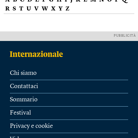
A
B
C
D
E
F
G
H
I
J
K
L
M
N
O
P
Q
R
S
T
U
V
W
X
Y
Z
PUBBLICITÀ
Chi siamo
Contattaci
Sommario
Festival
Privacy e cookie