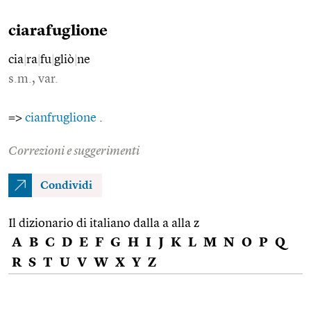
ciarafuglione
cia
|
ra
|
fu
|
gliò
|
ne
s.m., var.
=>
cianfruglione
.
Correzioni e suggerimenti
Condividi
Il dizionario di italiano dalla a alla z
A
B
C
D
E
F
G
H
I
J
K
L
M
N
O
P
Q
R
S
T
U
V
W
X
Y
Z