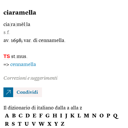
ciaramella
cia
|
ra
|
mèl
|
la
s.f.
av. 1698; var. di cennamella.
TS
st.mus.
=>
cennamella
Correzioni e suggerimenti
Condividi
Il dizionario di italiano dalla a alla z
A
B
C
D
E
F
G
H
I
J
K
L
M
N
O
P
Q
R
S
T
U
V
W
X
Y
Z