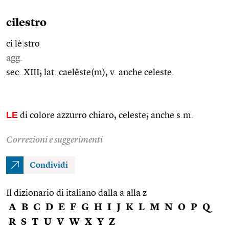
cilestro
ci
|
lè
|
stro
agg.
sec. XIII; lat. caelĕste(m), v. anche celeste.
LE
di colore azzurro chiaro, celeste; anche s.m.
Correzioni e suggerimenti
Condividi
Il dizionario di italiano dalla a alla z
A
B
C
D
E
F
G
H
I
J
K
L
M
N
O
P
Q
R
S
T
U
V
W
X
Y
Z