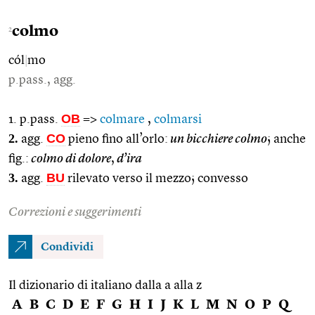
colmo
2
cól
|
mo
p.pass., agg.
OB
1. p.pass.
=>
colmare
,
colmarsi
2.
CO
agg.
pieno fino all’orlo:
un bicchiere colmo
; anche
fig.:
colmo di dolore
,
d’ira
3.
BU
agg.
rilevato verso il mezzo; convesso
Correzioni e suggerimenti
Condividi
Il dizionario di italiano dalla a alla z
A
B
C
D
E
F
G
H
I
J
K
L
M
N
O
P
Q