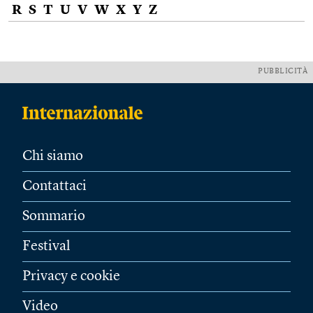
R
S
T
U
V
W
X
Y
Z
PUBBLICITÀ
Chi siamo
Contattaci
Sommario
Festival
Privacy e cookie
Video