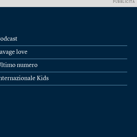
PUBBLICITÀ
odcast
avage love
ltimo numero
nternazionale Kids