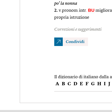
po’ la nonna
2.
BU
v.pronom.intr.
migliorar
propria istruzione
Correzioni e suggerimenti
Condividi
Il dizionario di italiano dalla a
A
B
C
D
E
F
G
H
I
J