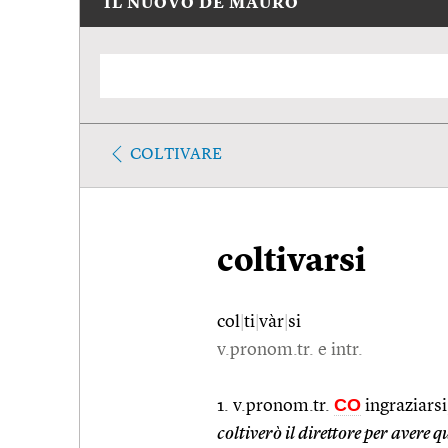
IL NUOVO DE MAURO
COLTIVARE
coltivarsi
col
|
ti
|
vàr
|
si
v.pronom.tr. e intr.
CO
1. v.pronom.tr.
ingraziarsi
coltiverò il direttore per avere