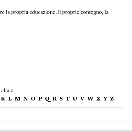
e la propria educazione, il proprio contegno, la
 alla z
K
L
M
N
O
P
Q
R
S
T
U
V
W
X
Y
Z