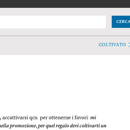
CERC
COLTIVATO
, accattivarsi qcn. per ottenerne i favori:
mi
 quella promozione
,
per quel regalo devi coltivarti un