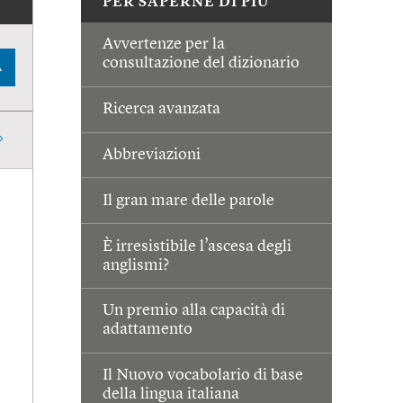
PER SAPERNE DI PIÙ
Avvertenze per la
consultazione del dizionario
A
Ricerca avanzata
Abbreviazioni
Il gran mare delle parole
È irresistibile l’ascesa degli
anglismi?
Un premio alla capacità di
adattamento
Il Nuovo vocabolario di base
della lingua italiana