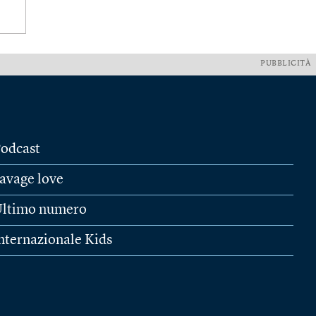
PUBBLICITÀ
odcast
avage love
ltimo numero
nternazionale Kids