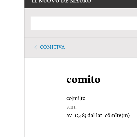
IL NUOVO DE MAURO
COMITIVA
comito
cò
|
mi
|
to
s.m.
av. 1348; dal lat. cŏmĭte(m).