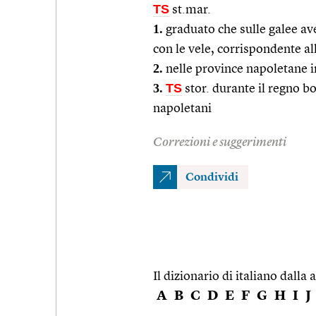
TS
st.mar.
1.
graduato che sulle galee av
con le vele, corrispondente a
2.
nelle province napoletane i
3.
TS
stor. durante il regno bo
napoletani
Correzioni e suggerimenti
Condividi
Il dizionario di italiano dalla a
A
B
C
D
E
F
G
H
I
J