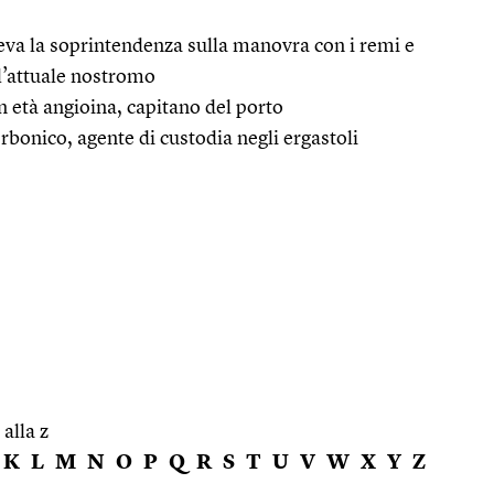
eva la soprintendenza sulla manovra con i remi e
ll’attuale nostromo
n età angioina, capitano del porto
rbonico, agente di custodia negli ergastoli
 alla z
K
L
M
N
O
P
Q
R
S
T
U
V
W
X
Y
Z