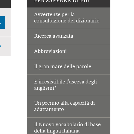
PER SAPERNE DI PIÙ
Avvertenze per la
consultazione del dizionario
A
Ricerca avanzata
Abbreviazioni
Il gran mare delle parole
È irresistibile l’ascesa degli
anglismi?
Un premio alla capacità di
adattamento
Il Nuovo vocabolario di base
della lingua italiana