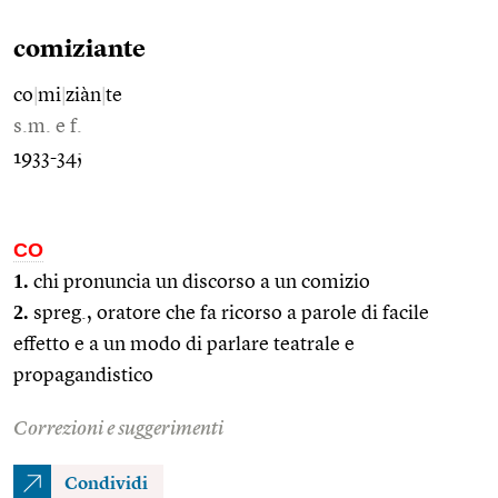
comiziante
co
|
mi
|
ziàn
|
te
s.m. e f.
1933-34;
CO
1.
chi pronuncia un discorso a un comizio
2.
spreg., oratore che fa ricorso a parole di facile
effetto e a un modo di parlare teatrale e
propagandistico
Correzioni e suggerimenti
Condividi