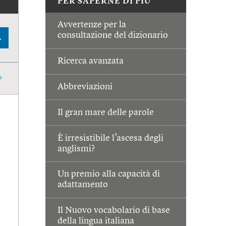
PER SAPERNE DI PIÙ
Avvertenze per la
consultazione del dizionario
A
Ricerca avanzata
Abbreviazioni
Il gran mare delle parole
È irresistibile l’ascesa degli
anglismi?
Un premio alla capacità di
adattamento
Il Nuovo vocabolario di base
della lingua italiana