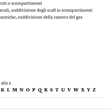
enti o scompartimenti
navali, suddivisione degli scafi in scompartimenti
nautiche, suddivisione della camera del gas
 alla z
K
L
M
N
O
P
Q
R
S
T
U
V
W
X
Y
Z