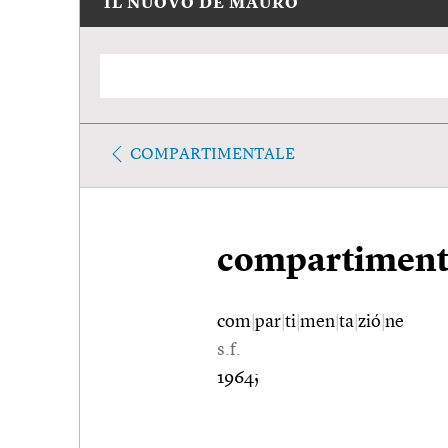
IL NUOVO DE MAURO
COMPARTIMENTALE
compartiment
com
|
par
|
ti
|
men
|
ta
|
zió
|
ne
s.f.
1964;