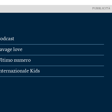
PUBBLICITÀ
odcast
avage love
ltimo numero
nternazionale Kids