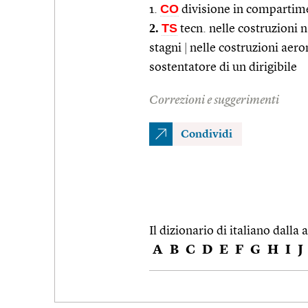
CO
1.
divisione in compartim
2.
TS
tecn. nelle costruzioni 
stagni
|
nelle costruzioni aero
sostentatore di un dirigibile
Correzioni e suggerimenti
Condividi
Il dizionario di italiano dalla a
A
B
C
D
E
F
G
H
I
J