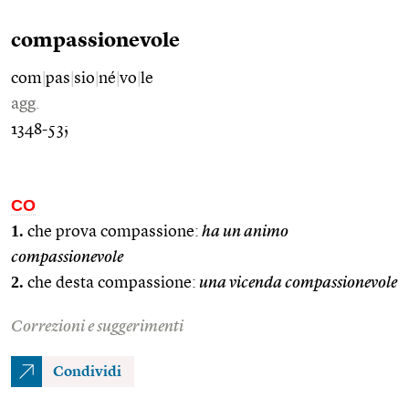
compassionevole
com
|
pas
|
sio
|
né
|
vo
|
le
agg.
1348-53;
CO
1.
che prova compassione:
ha un animo
compassionevole
2.
che desta compassione:
una vicenda compassionevole
Correzioni e suggerimenti
Condividi