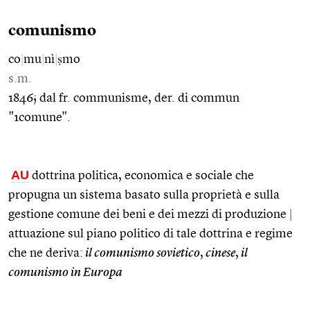
comunismo
co
|
mu
|
nì
|
ṣmo
s.m.
1846; dal fr. communisme, der. di commun
"1comune".
AU
dottrina politica, economica e sociale che
propugna un sistema basato sulla proprietà e sulla
gestione comune dei beni e dei mezzi di produzione
|
attuazione sul piano politico di tale dottrina e regime
che ne deriva:
il comunismo sovietico
,
cinese
,
il
comunismo in Europa