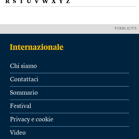
R
S
T
U
V
W
X
Y
Z
PUBBLICITÀ
Chi siamo
Contattaci
Sommario
Festival
Privacy e cookie
Video