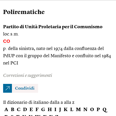
Polirematiche
Partito di Unità Proletaria per il Comunismo
loc.s.m.
CO
p. della sinistra, nato nel 1974 dalla confluenza del
PdUP con il gruppo del Manifesto e confluito nel 1984
nel PCI
Correzioni e suggerimenti
Condividi
Il dizionario di italiano dalla a alla z
A
B
C
D
E
F
G
H
I
J
K
L
M
N
O
P
Q