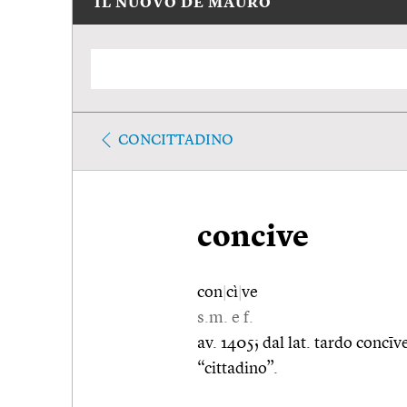
IL NUOVO DE MAURO
CONCITTADINO
concive
con
|
cì
|
ve
s.m. e f.
av. 1405; dal lat. tardo concī
“cittadino”.