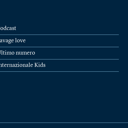
odcast
avage love
ltimo numero
nternazionale Kids