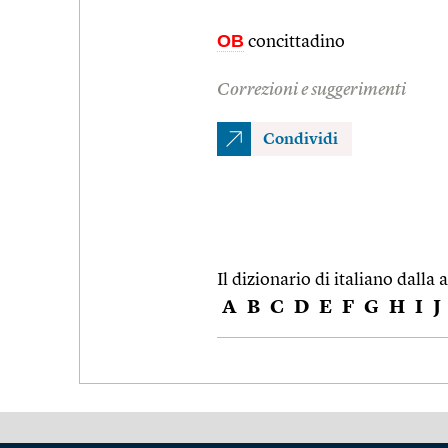
OB
concittadino
Correzioni e suggerimenti
Condividi
Il dizionario di italiano dalla a
A
B
C
D
E
F
G
H
I
J