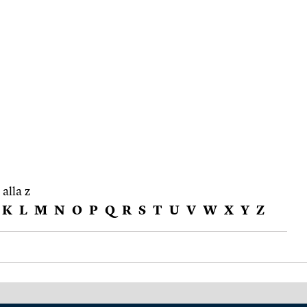
 alla z
K
L
M
N
O
P
Q
R
S
T
U
V
W
X
Y
Z