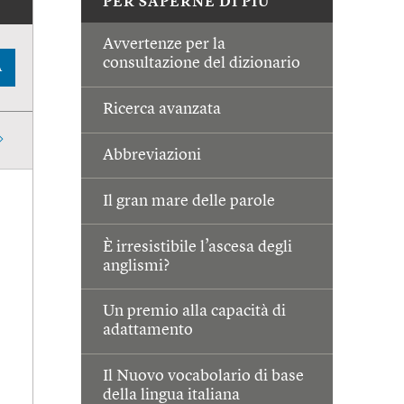
PER SAPERNE DI PIÙ
Avvertenze per la
consultazione del dizionario
A
Ricerca avanzata
Abbreviazioni
Il gran mare delle parole
È irresistibile l’ascesa degli
anglismi?
Un premio alla capacità di
adattamento
Il Nuovo vocabolario di base
della lingua italiana