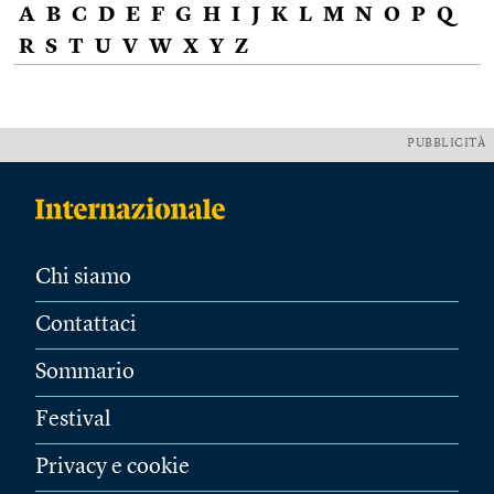
A
B
C
D
E
F
G
H
I
J
K
L
M
N
O
P
Q
R
S
T
U
V
W
X
Y
Z
PUBBLICITÀ
Chi siamo
Contattaci
Sommario
Festival
Privacy e cookie