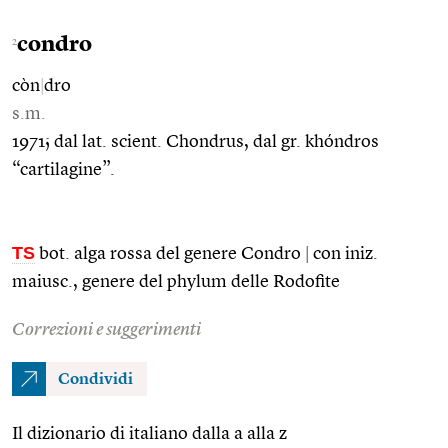
condro
2
còn
|
dro
s.m.
1971; dal lat. scient. Chondrus, dal gr. khóndros
“cartilagine”.
TS
bot. alga rossa del genere Condro
|
con iniz.
maiusc., genere del phylum delle Rodofite
Correzioni e suggerimenti
Condividi
Il dizionario di italiano dalla a alla z