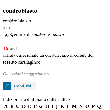
condroblasto
con
|
dro
|
blà
|
sto
s.m.
1976; comp. di
condro–
e
–blasto
TS
biol.
cellula embrionale da cui derivano le cellule del
tessuto cartilagineo
Correzioni e suggerimenti
Condividi
Il dizionario di italiano dalla a alla z
A
B
C
D
E
F
G
H
I
J
K
L
M
N
O
P
Q