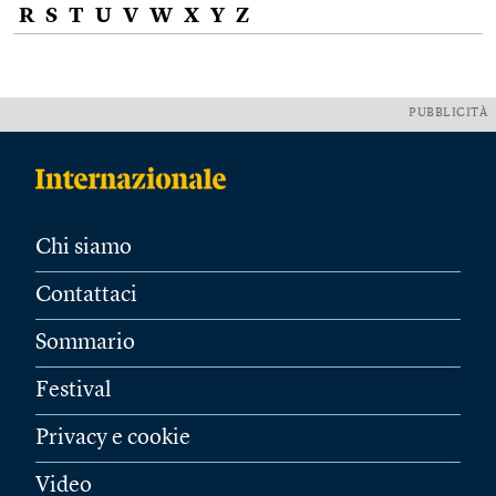
R
S
T
U
V
W
X
Y
Z
PUBBLICITÀ
Chi siamo
Contattaci
Sommario
Festival
Privacy e cookie
Video