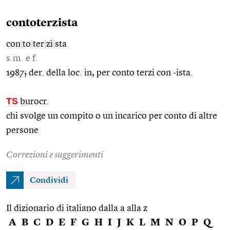
contoterzista
con
|
to
|
ter
|
zì
|
sta
s.m. e f.
1987; der. della loc. in, per conto terzi con -ista.
TS
burocr.
chi svolge un compito o un incarico per conto di altre
persone
Correzioni e suggerimenti
Condividi
Il dizionario di italiano dalla a alla z
A
B
C
D
E
F
G
H
I
J
K
L
M
N
O
P
Q