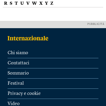
R
S
T
U
V
W
X
Y
Z
PUBBLICITÀ
Chi siamo
Contattaci
Sommario
Festival
Privacy e cookie
Video