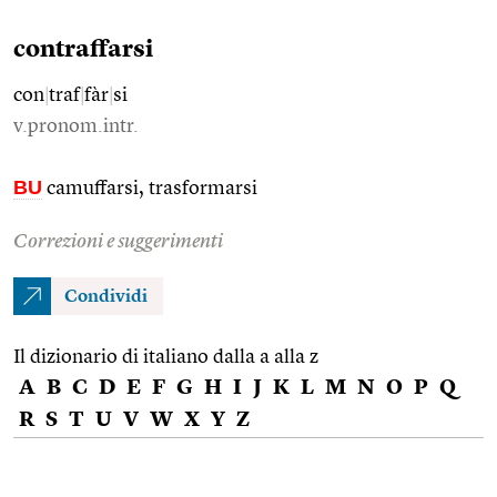
contraffarsi
con
|
traf
|
fàr
|
si
v.pronom.intr.
BU
camuffarsi, trasformarsi
Correzioni e suggerimenti
Condividi
Il dizionario di italiano dalla a alla z
A
B
C
D
E
F
G
H
I
J
K
L
M
N
O
P
Q
R
S
T
U
V
W
X
Y
Z