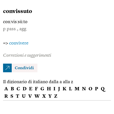
convissuto
con
|
vis
|
sù
|
to
p.pass., agg.
=>
convivere
Correzioni e suggerimenti
Condividi
Il dizionario di italiano dalla a alla z
A
B
C
D
E
F
G
H
I
J
K
L
M
N
O
P
Q
R
S
T
U
V
W
X
Y
Z