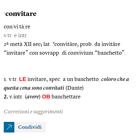
convitare
1
con
|
vi
|
tà
|
re
v.tr. e intr.
2ª metà XII sec; lat. *convitāre, prob. da invitāre
“invitare” con sovrapp. di convivium “banchetto”.
LE
1. v.tr.
invitare, spec. a un banchetto:
coloro che a
questa cena sono convitati
(Dante)
2.
OB
v.intr. (
avere
)
banchettare
Correzioni e suggerimenti
Condividi