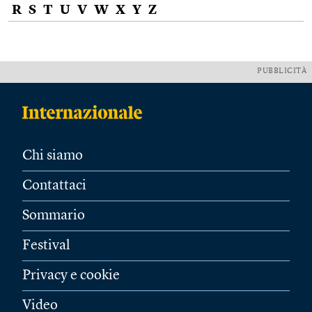
R
S
T
U
V
W
X
Y
Z
PUBBLICITÀ
Chi siamo
Contattaci
Sommario
Festival
Privacy e cookie
Video