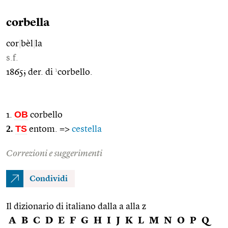
corbella
cor
|
bèl
|
la
s.f.
1
1865; der. di
corbello.
OB
1.
corbello
2.
TS
entom. =>
cestella
Correzioni e suggerimenti
Condividi
Il dizionario di italiano dalla a alla z
A
B
C
D
E
F
G
H
I
J
K
L
M
N
O
P
Q