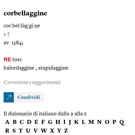
corbellaggine
cor
|
bel
|
làg
|
gi
|
ne
s.f.
av. 1584;
RE
tosc.
balordaggine , stupidaggine
Correzioni e suggerimenti
Condividi
Il dizionario di italiano dalla a alla z
A
B
C
D
E
F
G
H
I
J
K
L
M
N
O
P
Q
R
S
T
U
V
W
X
Y
Z