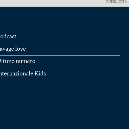
PUBBLICITÀ
odcast
avage love
ltimo numero
nternazionale Kids