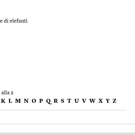
e di elefanti
 alla z
K
L
M
N
O
P
Q
R
S
T
U
V
W
X
Y
Z