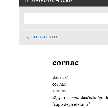
IL NUOVO DE MAURO
CORN-FLAKES
cornac
/kor'nak/
cor
|
nac
s.m.inv.
1875; fr.
cornac
/kɔʀ'nak/
"guid
"capo degli elefanti"