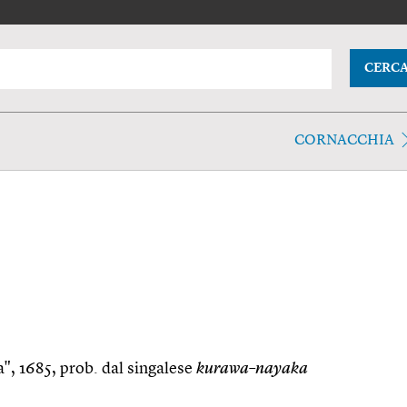
CERC
CORNACCHIA
a", 1685, prob. dal singalese
kurawa–nayaka