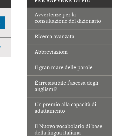
PER SAPERNE DI PIÙ
Avvertenze per la
consultazione del dizionario
A
Ricerca avanzata
Abbreviazioni
Il gran mare delle parole
È irresistibile l’ascesa degli
anglismi?
Un premio alla capacità di
adattamento
Il Nuovo vocabolario di base
della lingua italiana