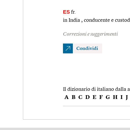
ES
fr.
in India , conducente e custod
Correzioni e suggerimenti
Condividi
Il dizionario di italiano dalla a
A
B
C
D
E
F
G
H
I
J