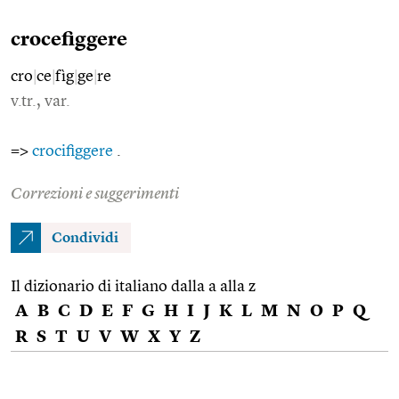
crocefiggere
cro
|
ce
|
fìg
|
ge
|
re
v.tr., var.
=>
crocifiggere
.
Correzioni e suggerimenti
Condividi
Il dizionario di italiano dalla a alla z
A
B
C
D
E
F
G
H
I
J
K
L
M
N
O
P
Q
R
S
T
U
V
W
X
Y
Z