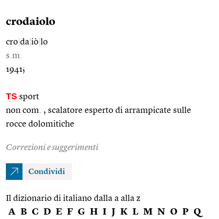
crodaiolo
cro
|
da
|
iò
|
lo
s.m.
1941;
TS
sport
non com. , scalatore esperto di arrampicate sulle
rocce dolomitiche
Correzioni e suggerimenti
Condividi
Il dizionario di italiano dalla a alla z
A
B
C
D
E
F
G
H
I
J
K
L
M
N
O
P
Q