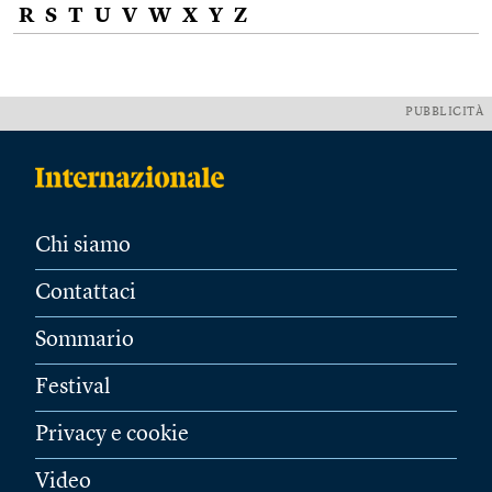
R
S
T
U
V
W
X
Y
Z
PUBBLICITÀ
Chi siamo
Contattaci
Sommario
Festival
Privacy e cookie
Video