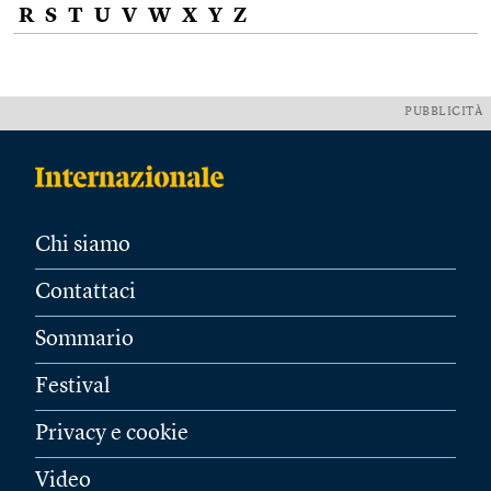
R
S
T
U
V
W
X
Y
Z
PUBBLICITÀ
Chi siamo
Contattaci
Sommario
Festival
Privacy e cookie
Video