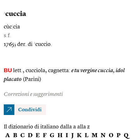
cuccia
2
cùc
|
cia
s.f.
2
1765; der. di
cuccio.
BU
lett., cucciola, cagnetta:
e tu vergine cuccia, idol
placato
(Parini)
Correzioni e suggerimenti
Condividi
Il dizionario di italiano dalla a alla z
A
B
C
D
E
F
G
H
I
J
K
L
M
N
O
P
Q