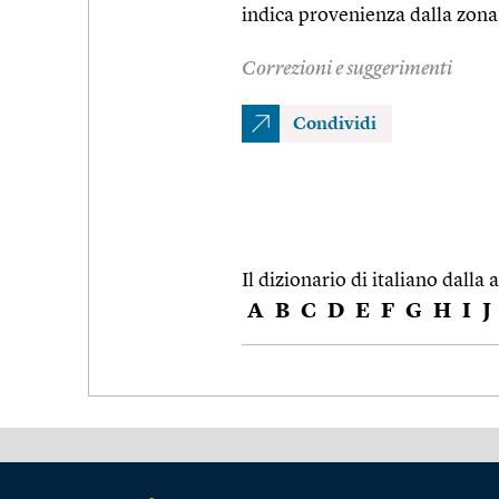
indica provenienza dalla zon
Correzioni e suggerimenti
Condividi
Il dizionario di italiano dalla a
A
B
C
D
E
F
G
H
I
J