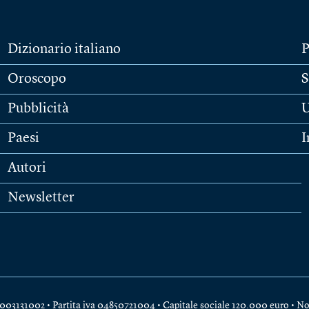
Dizionario italiano
P
Oroscopo
S
Pubblicità
U
Paesi
I
Autori
Newsletter
e 04003131002 • Partita iva 04850721004 • Capitale sociale 120.000 euro •
No