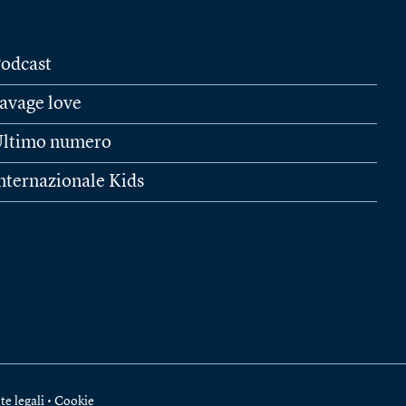
odcast
avage love
ltimo numero
nternazionale Kids
te legali
•
Cookie