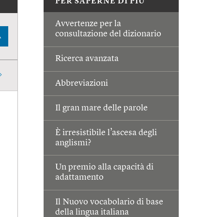
PER SAPERNE DI PIÙ
Avvertenze per la
consultazione del dizionario
A
Ricerca avanzata
Abbreviazioni
Il gran mare delle parole
È irresistibile l’ascesa degli
anglismi?
Un premio alla capacità di
adattamento
Il Nuovo vocabolario di base
della lingua italiana