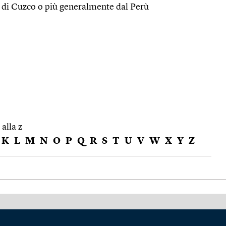
a di Cuzco o più generalmente dal Perù
 alla z
K
L
M
N
O
P
Q
R
S
T
U
V
W
X
Y
Z