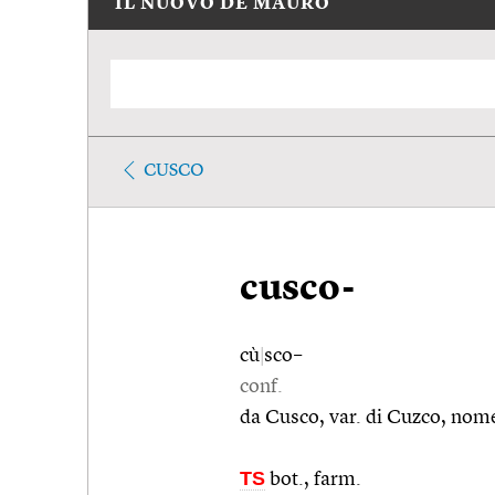
IL NUOVO DE MAURO
CUSCO
cusco-
cù
|
sco–
conf.
da Cusco, var. di Cuzco, nome 
TS
bot., farm.