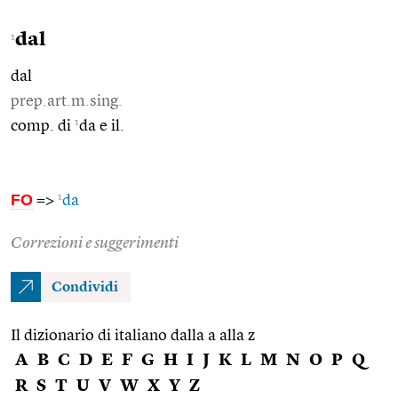
dal
1
dal
prep.art.m.sing.
1
comp. di
da e il.
FO
1
=>
da
Correzioni e suggerimenti
Condividi
Il dizionario di italiano dalla a alla z
A
B
C
D
E
F
G
H
I
J
K
L
M
N
O
P
Q
R
S
T
U
V
W
X
Y
Z