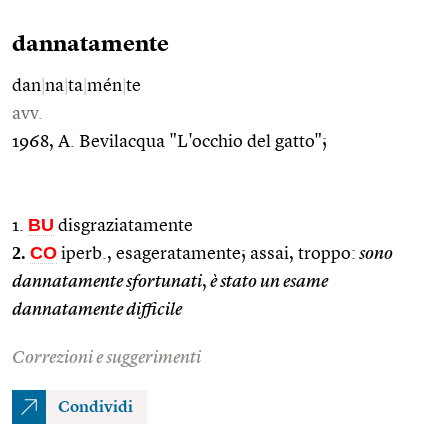
dannatamente
dan
|
na
|
ta
|
mén
|
te
avv.
1968, A. Bevilacqua "L'occhio del gatto";
BU
1.
disgraziatamente
2.
CO
iperb., esageratamente; assai, troppo:
sono
dannatamente sfortunati
,
è stato un esame
dannatamente difficile
Correzioni e suggerimenti
Condividi