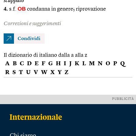
scappato
4.
OB
s.f.
condanna in genere; riprovazione
Correzioni e suggerimenti
Condividi
Il dizionario di italiano dalla a alla z
A
B
C
D
E
F
G
H
I
J
K
L
M
N
O
P
Q
R
S
T
U
V
W
X
Y
Z
PUBBLICITÀ