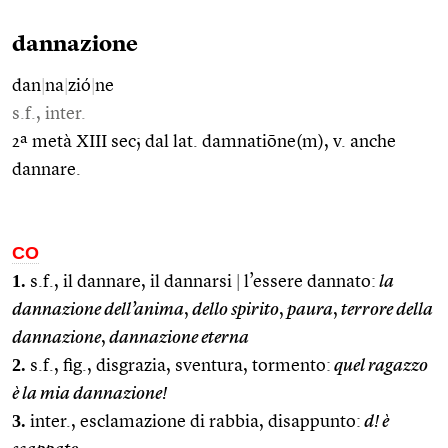
dannazione
dan
|
na
|
zió
|
ne
s.f., inter.
2ª metà XIII sec; dal lat. damnatiōne(m), v. anche
dannare.
CO
1.
s.f., il dannare, il dannarsi
|
l’essere dannato:
la
dannazione dell’anima
,
dello spirito
,
paura
,
terrore della
dannazione
,
dannazione eterna
2.
s.f., fig., disgrazia, sventura, tormento:
quel ragazzo
è la mia dannazione!
3.
inter., esclamazione di rabbia, disappunto:
d! è